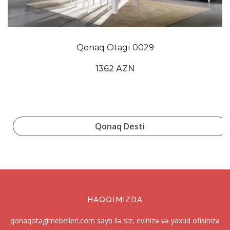
Qonaq Otagi 0029
1362 AZN
Qonaq Desti
HAQQIMIZDA
qonaqotagimebelleri.com saytı ilə siz, evinizə və yaxud ofisinizə