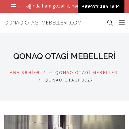
lar qonaq otağında həm gözəllik, həm də rahatlıq yaradır. Mü
+99477 384 13 14
QONAQ OTAGI MEBELLERI .COM
QONAQ OTAGI MEBELLERI
ANA SƏHIFƏ
✅ QONAQ OTAGI MEBELLERI
QONAQ OTAGI 0027