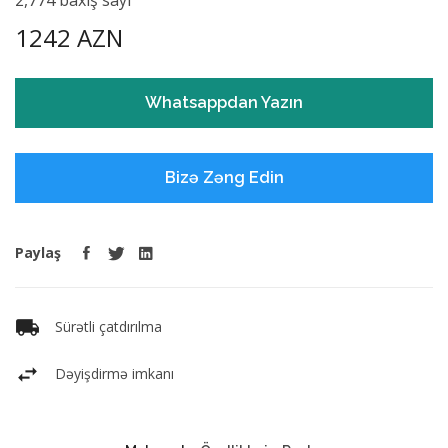
1242 AZN
Whatsappdan Yazın
Bizə Zəng Edin
Paylaş
Sürətli çatdırılma
Dəyişdirmə imkanı