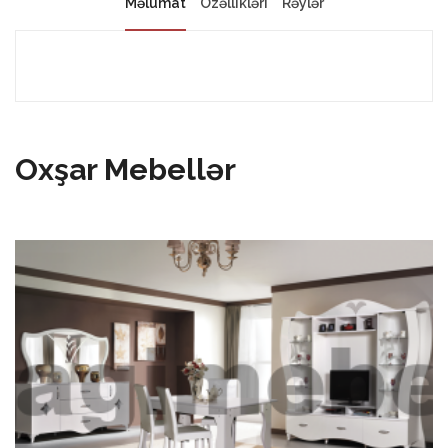
Məlumat
Özəllikləri
Rəylər
Oxşar Mebellər